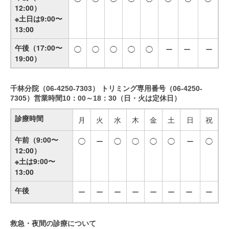
12:00）
※土日は9:00〜
13:00
午後
（17:00〜
◯
◯
◯
◯
◯
ー
ー
ー
19:00）
千林分院（06-4250-7303） トリミング専用番号（06-4250-
7305）営業時間10：00～18：30（日・火は定休日）
診療時間
月
火
水
木
金
土
日
祝
午前（9:00〜
◯
ー
◯
◯
◯
◯
ー
◯
12:00）
※土は9:00〜
13:00
午後
ー
ー
ー
ー
ー
ー
ー
ー
救急・夜間の診療について