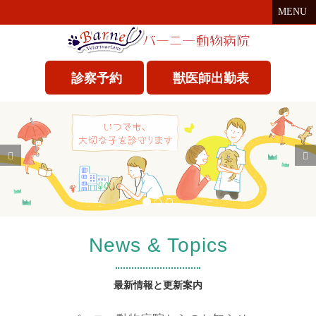
MENU
診察予約
獣医師出勤表
P
N
r
e
e
x
v
t
i
News & Topics
o
u
最新情報と更新案内
s