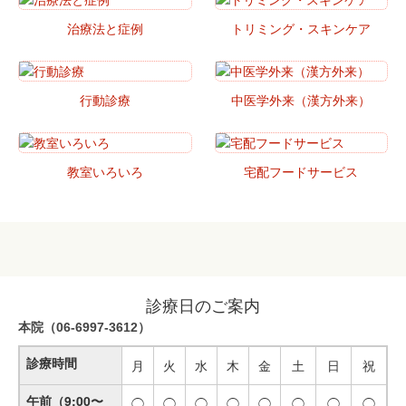
治療法と症例
トリミング・スキンケア
行動診療
中医学外来（漢方外来）
教室いろいろ
宅配フードサービス
診療日のご案内
本院（06-6997-3612）
診療時間
月
火
水
木
金
土
日
祝
午前（9:00〜
◯
◯
◯
◯
◯
◯
◯
◯